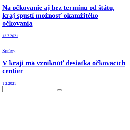
Na očkovanie aj bez termínu od štátu,
kraj spustí možnosť okamžitého
očkovania
13.7.2021
Správy
V kraji má vzniknúť desiatka očkovacích
centier
1.2.2021