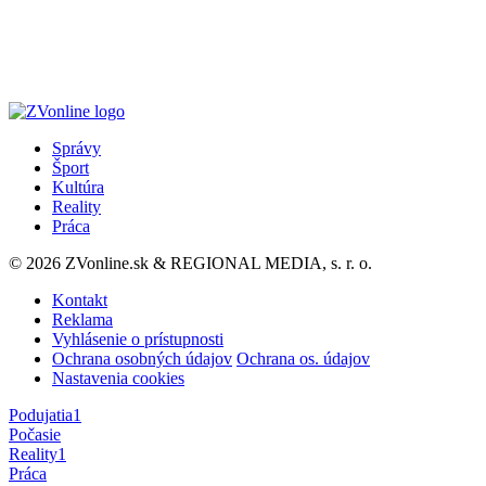
Správy
Šport
Kultúra
Reality
Práca
© 2026 ZVonline.sk & REGIONAL MEDIA, s. r. o.
Kontakt
Reklama
Vyhlásenie o prístupnosti
Ochrana osobných údajov
Ochrana os. údajov
Nastavenia cookies
Podujatia
1
Počasie
Reality
1
Práca