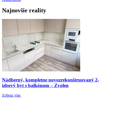
Najnovšie reality
Nádherný, kompletne novozrekonštruovaný 2-
izbový byt s balkónom – Zvolen
Zobraz viac