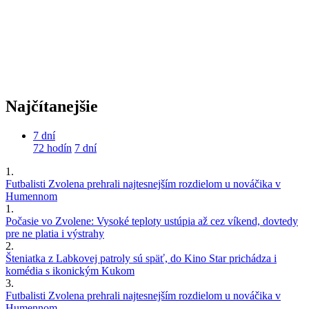
Najčítanejšie
7 dní
72 hodín
7 dní
1.
Futbalisti Zvolena prehrali najtesnejším rozdielom u nováčika v
Humennom
1.
Počasie vo Zvolene: Vysoké teploty ustúpia až cez víkend, dovtedy
pre ne platia i výstrahy
2.
Šteniatka z Labkovej patroly sú späť, do Kino Star prichádza i
komédia s ikonickým Kukom
3.
Futbalisti Zvolena prehrali najtesnejším rozdielom u nováčika v
Humennom