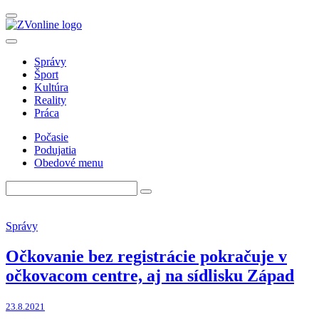
Správy
Šport
Kultúra
Reality
Práca
Počasie
Podujatia
Obedové menu
Správy
Očkovanie bez registrácie pokračuje v
očkovacom centre, aj na sídlisku Západ
23.8.2021