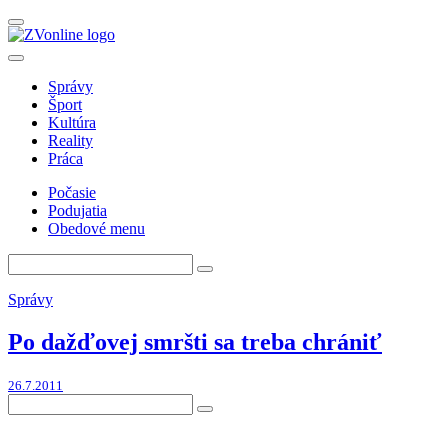
Správy
Šport
Kultúra
Reality
Práca
Počasie
Podujatia
Obedové menu
Správy
Po dažďovej smršti sa treba chrániť
26.7.2011