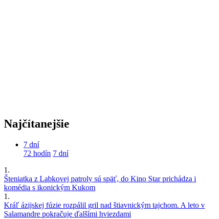
Najčítanejšie
7 dní
72 hodín
7 dní
1.
Šteniatka z Labkovej patroly sú späť, do Kino Star prichádza i
komédia s ikonickým Kukom
1.
Kráľ ázijskej fúzie rozpálil gril nad štiavnickým tajchom. A leto v
Salamandre pokračuje ďalšími hviezdami