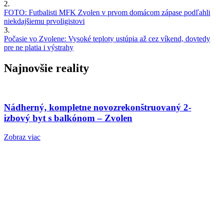
2.
FOTO: Futbalisti MFK Zvolen v prvom domácom zápase podľahli
niekdajšiemu prvoligistovi
3.
Počasie vo Zvolene: Vysoké teploty ustúpia až cez víkend, dovtedy
pre ne platia i výstrahy
Najnovšie reality
Nádherný, kompletne novozrekonštruovaný 2-
izbový byt s balkónom – Zvolen
Zobraz viac