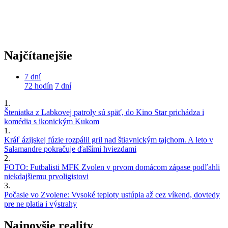
Najčítanejšie
7 dní
72 hodín
7 dní
1.
Šteniatka z Labkovej patroly sú späť, do Kino Star prichádza i
komédia s ikonickým Kukom
1.
Kráľ ázijskej fúzie rozpálil gril nad štiavnickým tajchom. A leto v
Salamandre pokračuje ďalšími hviezdami
2.
FOTO: Futbalisti MFK Zvolen v prvom domácom zápase podľahli
niekdajšiemu prvoligistovi
3.
Počasie vo Zvolene: Vysoké teploty ustúpia až cez víkend, dovtedy
pre ne platia i výstrahy
Najnovšie reality