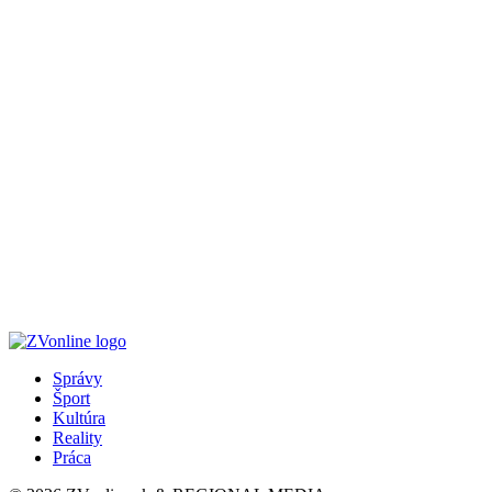
Správy
Šport
Kultúra
Reality
Práca