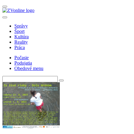
Správy
Šport
Kultúra
Reality
Práca
Počasie
Podujatia
Obedové menu