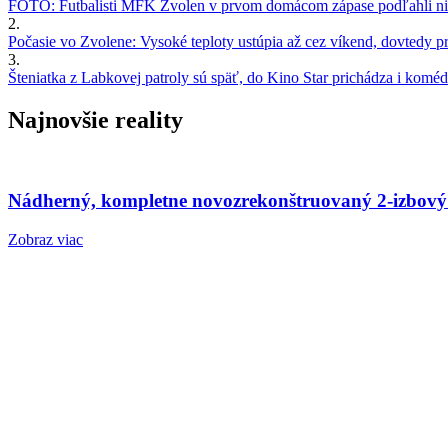
FOTO: Futbalisti MFK Zvolen v prvom domácom zápase podľahli nie
2.
Počasie vo Zvolene: Vysoké teploty ustúpia až cez víkend, dovtedy pre
3.
Šteniatka z Labkovej patroly sú späť, do Kino Star prichádza i kom
Najnovšie reality
Nádherný, kompletne novozrekonštruovaný 2-izbový
Zobraz viac