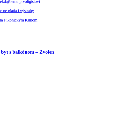
kdajšiemu prvoligistovi
 ne platia i výstrahy
édia s ikonickým Kukom
 byt s balkónom – Zvolen