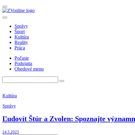
Správy
Šport
Kultúra
Reality
Práca
Počasie
Podujatia
Obedové menu
Kultúra
Správy
Ľudovít Štúr a Zvolen: Spoznajte významn
24.5.2025