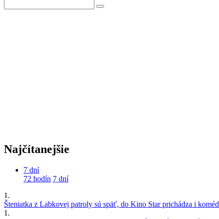
Najčítanejšie
7 dní
72 hodín
7 dní
1.
Šteniatka z Labkovej patroly sú späť, do Kino Star prichádza i kom
1.