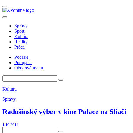
Správy
Šport
Kultúra
Reality
Práca
Počasie
Podujatia
Obedové menu
Kultúra
Správy
Radošinský výber v kine Palace na Sliači
1.10.2011