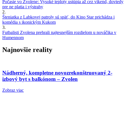
Počasie vo Zvolene: Vysoké teploty ustúpia až cez víkend, dovtedy
pre ne platia i výstrahy
2.
Šteniatka z Labkovej patroly sú späť, do Kino Star prichádza i
komédia s ikonickým Kukom
3.
Futbalisti Zvolena prehrali najtesnejším rozdielom u nováčika v
Humennom
Najnovšie reality
Nádherný, kompletne novozrekonštruovaný 2-
izbový byt s balkónom – Zvolen
Zobraz viac