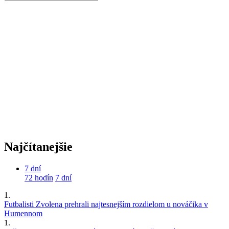
Najčítanejšie
7 dní
72 hodín
7 dní
1.
Futbalisti Zvolena prehrali najtesnejším rozdielom u nováčika v
Humennom
1.