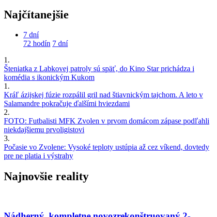
Najčítanejšie
7 dní
72 hodín
7 dní
1.
Šteniatka z Labkovej patroly sú späť, do Kino Star prichádza i
komédia s ikonickým Kukom
1.
Kráľ ázijskej fúzie rozpálil gril nad štiavnickým tajchom. A leto v
Salamandre pokračuje ďalšími hviezdami
2.
FOTO: Futbalisti MFK Zvolen v prvom domácom zápase podľahli
niekdajšiemu prvoligistovi
3.
Počasie vo Zvolene: Vysoké teploty ustúpia až cez víkend, dovtedy
pre ne platia i výstrahy
Najnovšie reality
Nádherný, kompletne novozrekonštruovaný 2-