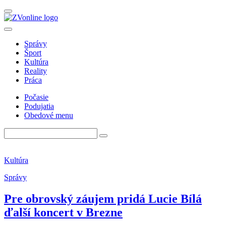
Správy
Šport
Kultúra
Reality
Práca
Počasie
Podujatia
Obedové menu
Kultúra
Správy
Pre obrovský záujem pridá Lucie Bílá
ďalší koncert v Brezne