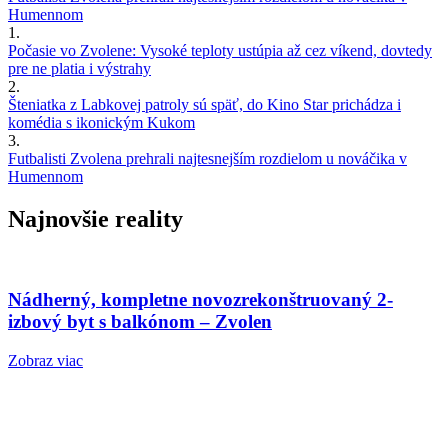
Humennom
1.
Počasie vo Zvolene: Vysoké teploty ustúpia až cez víkend, dovtedy
pre ne platia i výstrahy
2.
Šteniatka z Labkovej patroly sú späť, do Kino Star prichádza i
komédia s ikonickým Kukom
3.
Futbalisti Zvolena prehrali najtesnejším rozdielom u nováčika v
Humennom
Najnovšie reality
Nádherný, kompletne novozrekonštruovaný 2-
izbový byt s balkónom – Zvolen
Zobraz viac