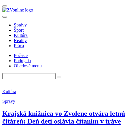
Správy
Šport
Kultúra
Reality
Práca
Počasie
Podujatia
Obedové menu
Kultúra
Správy
Krajská knižnica vo Zvolene otvára letnú
čitáreň: Deň detí oslávia čítaním v tráve