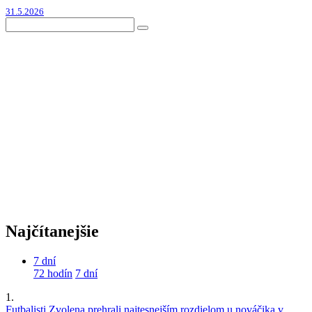
31.5.2026
Najčítanejšie
7 dní
72 hodín
7 dní
1.
Futbalisti Zvolena prehrali najtesnejším rozdielom u nováčika v