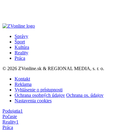
Správy
Šport
Kultúra
Reality
Práca
© 2026 ZVonline.sk & REGIONAL MEDIA, s. r. o.
Kontakt
Reklama
Vyhlásenie o prístupnosti
Ochrana osobných údajov
Ochrana os. údajov
Nastavenia cookies
Podujatia
1
Počasie
Reality
1
Práca