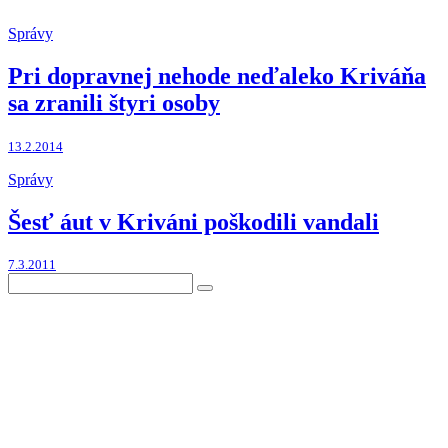
Správy
Pri dopravnej nehode neďaleko Kriváňa
sa zranili štyri osoby
13.2.2014
Správy
Šesť áut v Kriváni poškodili vandali
7.3.2011