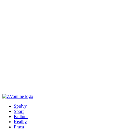
Správy
Šport
Kultúra
Reality
Práca