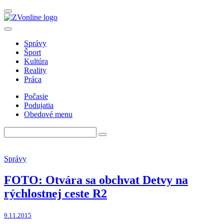
Správy
Šport
Kultúra
Reality
Práca
Počasie
Podujatia
Obedové menu
Správy
FOTO: Otvára sa obchvat Detvy na
rýchlostnej ceste R2
9.11.2015