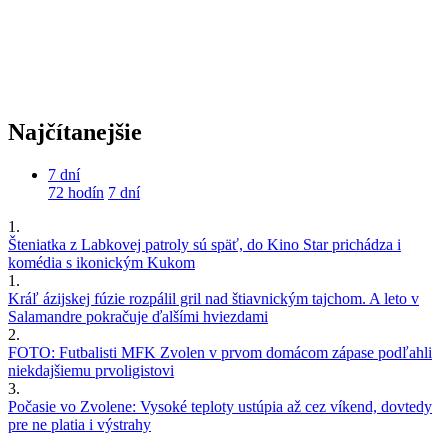
Najčítanejšie
7 dní
72 hodín
7 dní
1.
Šteniatka z Labkovej patroly sú späť, do Kino Star prichádza i
komédia s ikonickým Kukom
1.
Kráľ ázijskej fúzie rozpálil gril nad štiavnickým tajchom. A leto v
Salamandre pokračuje ďalšími hviezdami
2.
FOTO: Futbalisti MFK Zvolen v prvom domácom zápase podľahli
niekdajšiemu prvoligistovi
3.
Počasie vo Zvolene: Vysoké teploty ustúpia až cez víkend, dovtedy
pre ne platia i výstrahy