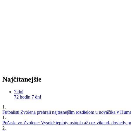
Najčítanejšie
7 dní
72 hodín
7 dní
1.
Futbalisti Zvolena prehrali najtesnejším rozdielom u nováčika v Hu
1.
Počasie vo Zvolene: Vysoké teploty ustúpia až cez víkend, dovtedy pre
2.