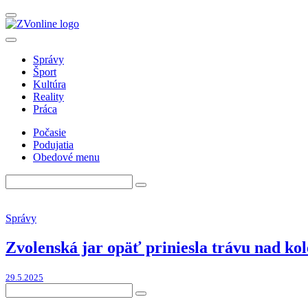
Správy
Šport
Kultúra
Reality
Práca
Počasie
Podujatia
Obedové menu
Správy
Zvolenská jar opäť priniesla trávu nad kol
29.5.2025