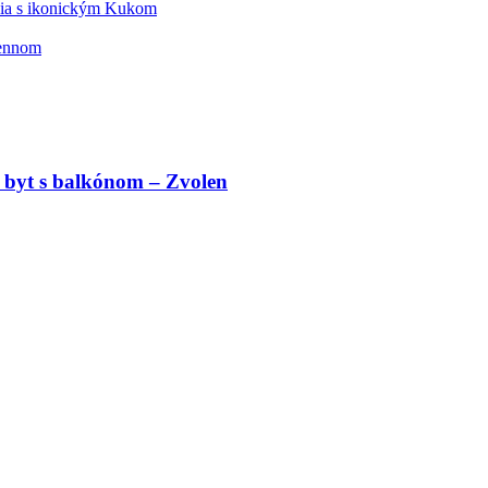
édia s ikonickým Kukom
mennom
 byt s balkónom – Zvolen