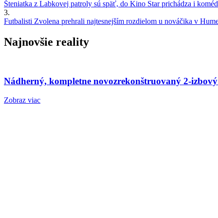
Šteniatka z Labkovej patroly sú späť, do Kino Star prichádza i kom
3.
Futbalisti Zvolena prehrali najtesnejším rozdielom u nováčika v Hu
Najnovšie reality
Nádherný, kompletne novozrekonštruovaný 2-izbový
Zobraz viac