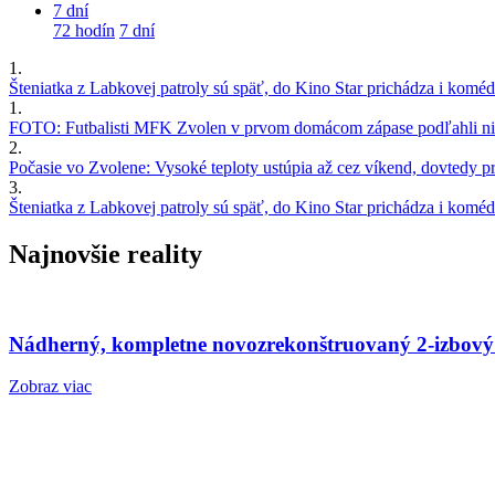
7 dní
72 hodín
7 dní
1.
Šteniatka z Labkovej patroly sú späť, do Kino Star prichádza i kom
1.
FOTO: Futbalisti MFK Zvolen v prvom domácom zápase podľahli nie
2.
Počasie vo Zvolene: Vysoké teploty ustúpia až cez víkend, dovtedy pre
3.
Šteniatka z Labkovej patroly sú späť, do Kino Star prichádza i kom
Najnovšie reality
Nádherný, kompletne novozrekonštruovaný 2-izbový
Zobraz viac