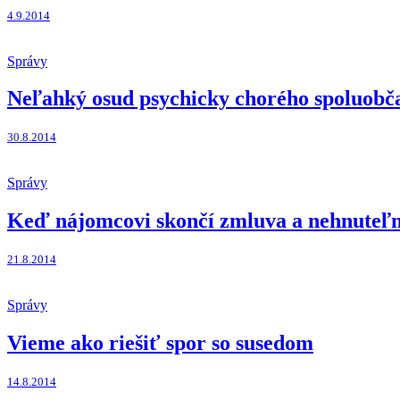
4.9.2014
Správy
Neľahký osud psychicky chorého spoluobč
30.8.2014
Správy
Keď nájomcovi skončí zmluva a nehnuteľ
21.8.2014
Správy
Vieme ako riešiť spor so susedom
14.8.2014