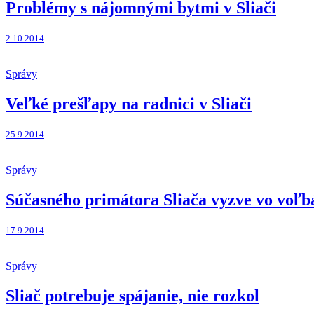
Problémy s nájomnými bytmi v Sliači
2.10.2014
Správy
Veľké prešľapy na radnici v Sliači
25.9.2014
Správy
Súčasného primátora Sliača vyzve vo voľb
17.9.2014
Správy
Sliač potrebuje spájanie, nie rozkol