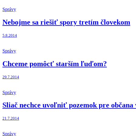
Správy
Nebojme sa riešiť spory tretím človekom
5.8.2014
Správy
Chceme pomôcť starším ľuďom?
29.7.2014
Správy
Sliač nechce uvoľniť pozemok pre občana 
21.7.2014
Správy