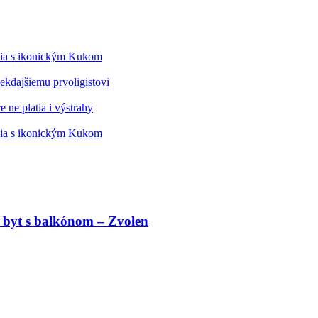
édia s ikonickým Kukom
kdajšiemu prvoligistovi
 ne platia i výstrahy
édia s ikonickým Kukom
 byt s balkónom – Zvolen