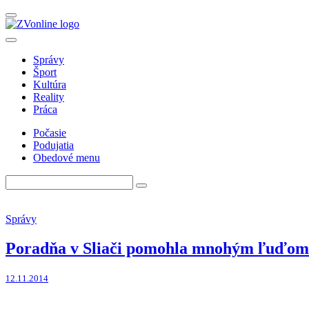
Správy
Šport
Kultúra
Reality
Práca
Počasie
Podujatia
Obedové menu
Správy
Poradňa v Sliači pomohla mnohým ľuďom
12.11.2014