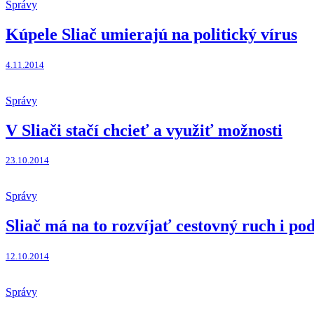
Správy
Kúpele Sliač umierajú na politický vírus
4.11.2014
Správy
V Sliači stačí chcieť a využiť možnosti
23.10.2014
Správy
Sliač má na to rozvíjať cestovný ruch i po
12.10.2014
Správy