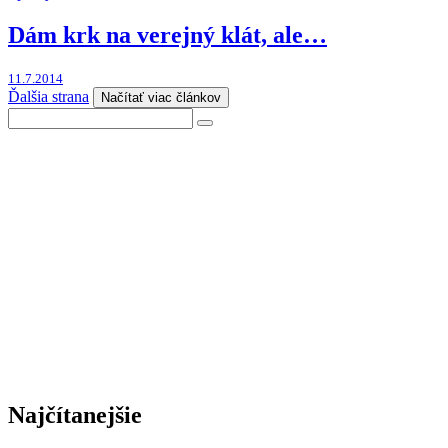
Dám krk na verejný klát, ale…
11.7.2014
Ďalšia strana
Načítať viac článkov
Najčítanejšie