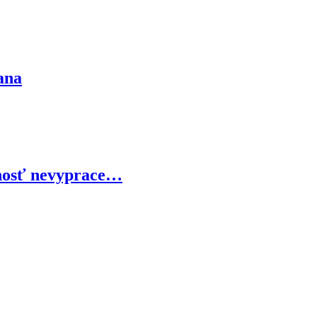
ana
nosť nevyprace…