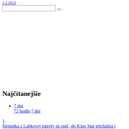
1.2.2022
Najčítanejšie
7 dní
72 hodín
7 dní
1.
Šteniatka z Labkovej patroly sú späť, do Kino Star prichádza i