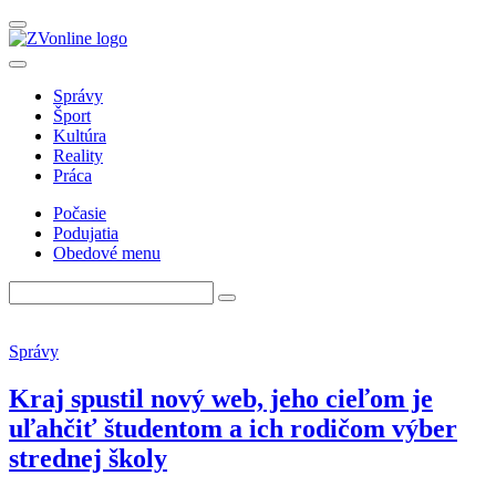
Správy
Šport
Kultúra
Reality
Práca
Počasie
Podujatia
Obedové menu
Správy
Kraj spustil nový web, jeho cieľom je
uľahčiť študentom a ich rodičom výber
strednej školy