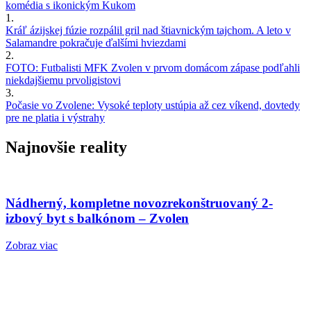
komédia s ikonickým Kukom
1.
Kráľ ázijskej fúzie rozpálil gril nad štiavnickým tajchom. A leto v
Salamandre pokračuje ďalšími hviezdami
2.
FOTO: Futbalisti MFK Zvolen v prvom domácom zápase podľahli
niekdajšiemu prvoligistovi
3.
Počasie vo Zvolene: Vysoké teploty ustúpia až cez víkend, dovtedy
pre ne platia i výstrahy
Najnovšie reality
Nádherný, kompletne novozrekonštruovaný 2-
izbový byt s balkónom – Zvolen
Zobraz viac