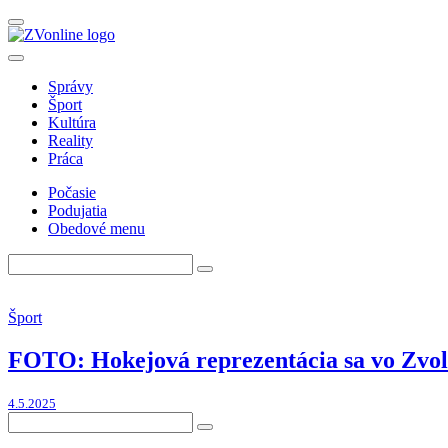
Správy
Šport
Kultúra
Reality
Práca
Počasie
Podujatia
Obedové menu
Šport
FOTO: Hokejová reprezentácia sa vo Zvole
4.5.2025