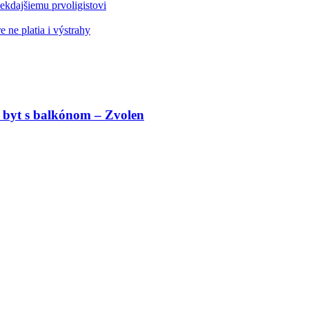
kdajšiemu prvoligistovi
 ne platia i výstrahy
 byt s balkónom – Zvolen