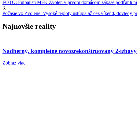
FOTO: Futbalisti MFK Zvolen v prvom domácom zápase podľahli nie
3.
Počasie vo Zvolene: Vysoké teploty ustúpia až cez víkend, dovtedy pre
Najnovšie reality
Nádherný, kompletne novozrekonštruovaný 2-izbový
Zobraz viac