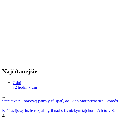
Najčítanejšie
7 dní
72 hodín
7 dní
1.
Šteniatka z Labkovej patroly sú späť, do Kino Star prichádza i kom
1.
Kráľ ázijskej fúzie rozpálil gril nad štiavnickým tajchom. A leto v S
2.