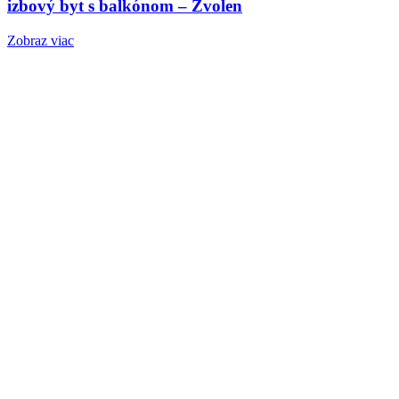
izbový byt s balkónom – Zvolen
Zobraz viac