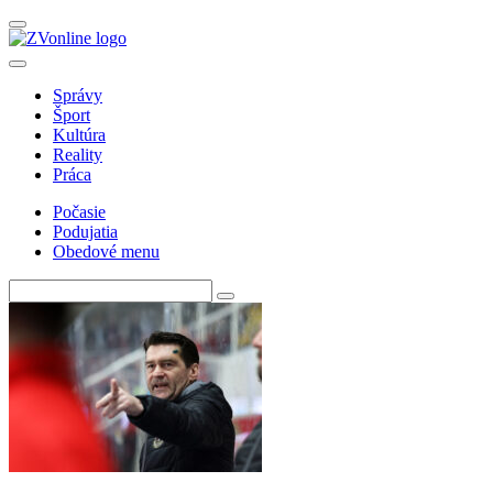
Správy
Šport
Kultúra
Reality
Práca
Počasie
Podujatia
Obedové menu