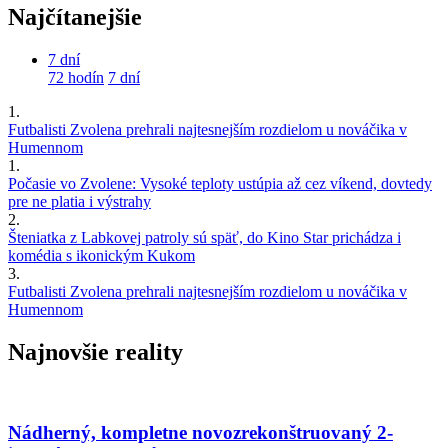
Najčítanejšie
7 dní
72 hodín
7 dní
1.
Futbalisti Zvolena prehrali najtesnejším rozdielom u nováčika v
Humennom
1.
Počasie vo Zvolene: Vysoké teploty ustúpia až cez víkend, dovtedy
pre ne platia i výstrahy
2.
Šteniatka z Labkovej patroly sú späť, do Kino Star prichádza i
komédia s ikonickým Kukom
3.
Futbalisti Zvolena prehrali najtesnejším rozdielom u nováčika v
Humennom
Najnovšie reality
Nádherný, kompletne novozrekonštruovaný 2-