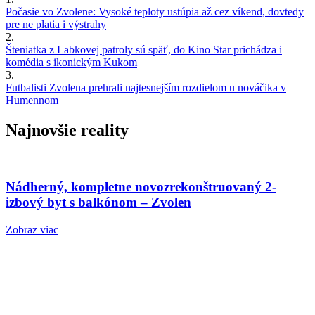
Počasie vo Zvolene: Vysoké teploty ustúpia až cez víkend, dovtedy
pre ne platia i výstrahy
2.
Šteniatka z Labkovej patroly sú späť, do Kino Star prichádza i
komédia s ikonickým Kukom
3.
Futbalisti Zvolena prehrali najtesnejším rozdielom u nováčika v
Humennom
Najnovšie reality
Nádherný, kompletne novozrekonštruovaný 2-
izbový byt s balkónom – Zvolen
Zobraz viac