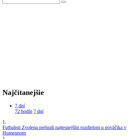
Najčítanejšie
7 dní
72 hodín
7 dní
1.
Futbalisti Zvolena prehrali najtesnejším rozdielom u nováčika v
Humennom
1.