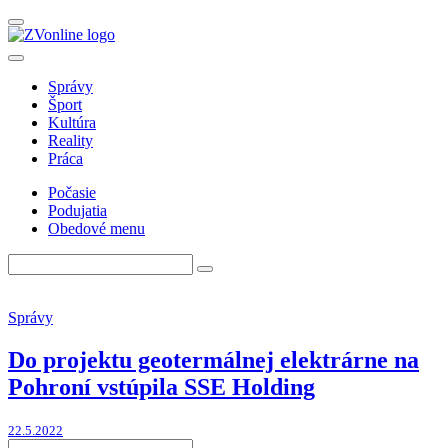
Správy
Šport
Kultúra
Reality
Práca
Počasie
Podujatia
Obedové menu
Správy
Do projektu geotermálnej elektrárne na
Pohroní vstúpila SSE Holding
22.5.2022