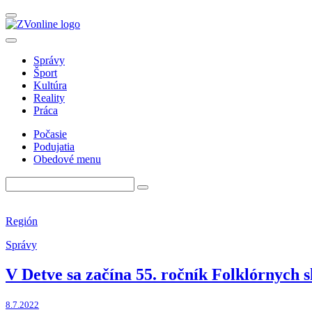
Správy
Šport
Kultúra
Reality
Práca
Počasie
Podujatia
Obedové menu
Región
Správy
V Detve sa začína 55. ročník Folklórnych 
8.7.2022