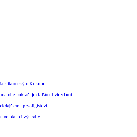
édia s ikonickým Kukom
alamandre pokračuje ďalšími hviezdami
kdajšiemu prvoligistovi
 ne platia i výstrahy