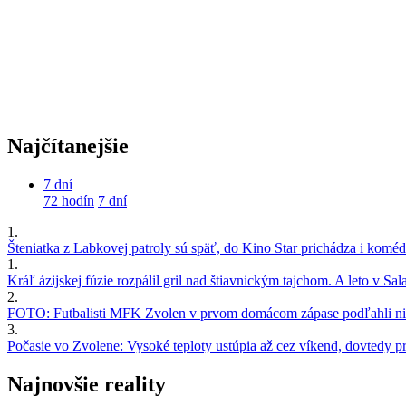
Najčítanejšie
7 dní
72 hodín
7 dní
1.
Šteniatka z Labkovej patroly sú späť, do Kino Star prichádza i kom
1.
Kráľ ázijskej fúzie rozpálil gril nad štiavnickým tajchom. A leto v S
2.
FOTO: Futbalisti MFK Zvolen v prvom domácom zápase podľahli nie
3.
Počasie vo Zvolene: Vysoké teploty ustúpia až cez víkend, dovtedy pre
Najnovšie reality