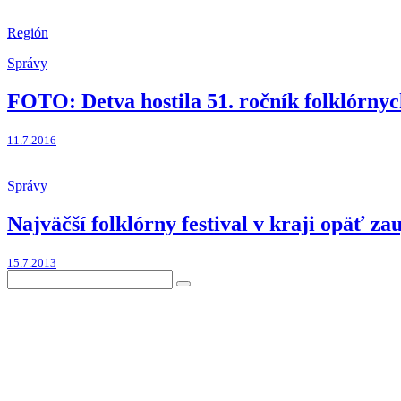
Región
Správy
FOTO: Detva hostila 51. ročník folklórnyc
11.7.2016
Správy
Najväčší folklórny festival v kraji opäť zau
15.7.2013