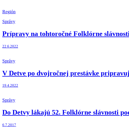
Región
Správy
Prípravy na tohtoročné Folklórne slávnos
22.6.2022
Správy
V Detve po dvojročnej prestávke pripravuj
19.4.2022
Správy
Do Detvy lákajú 52. Folklórne slávnosti p
6.7.2017