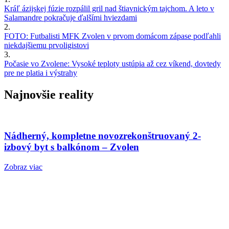
Kráľ ázijskej fúzie rozpálil gril nad štiavnickým tajchom. A leto v
Salamandre pokračuje ďalšími hviezdami
2.
FOTO: Futbalisti MFK Zvolen v prvom domácom zápase podľahli
niekdajšiemu prvoligistovi
3.
Počasie vo Zvolene: Vysoké teploty ustúpia až cez víkend, dovtedy
pre ne platia i výstrahy
Najnovšie reality
Nádherný, kompletne novozrekonštruovaný 2-
izbový byt s balkónom – Zvolen
Zobraz viac