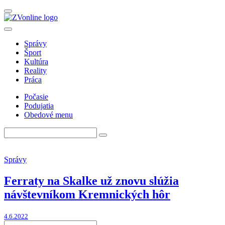
Správy
Šport
Kultúra
Reality
Práca
Počasie
Podujatia
Obedové menu
Správy
Ferraty na Skalke už znovu slúžia
návštevníkom Kremnických hôr
4.6.2022