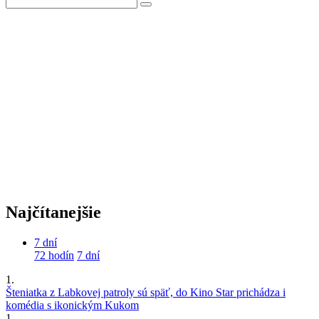
Najčítanejšie
7 dní
72 hodín
7 dní
1.
Šteniatka z Labkovej patroly sú späť, do Kino Star prichádza i
komédia s ikonickým Kukom
1.