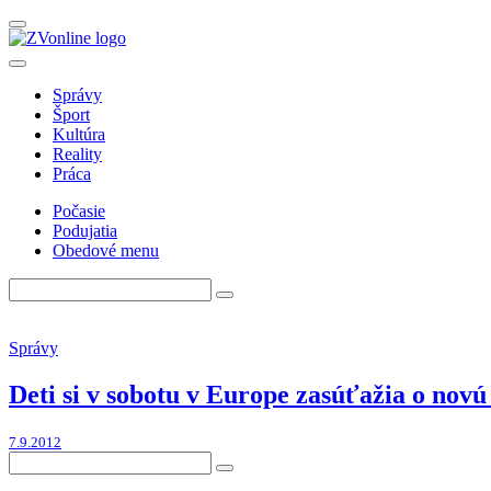
Správy
Šport
Kultúra
Reality
Práca
Počasie
Podujatia
Obedové menu
Správy
Deti si v sobotu v Europe zasúťažia o novú
7.9.2012