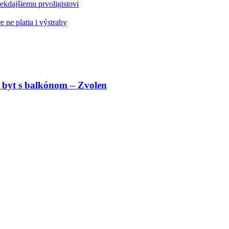
kdajšiemu prvoligistovi
 ne platia i výstrahy
 byt s balkónom – Zvolen