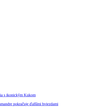
édia s ikonickým Kukom
alamandre pokračuje ďalšími hviezdami