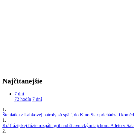
Najčítanejšie
7 dní
72 hodín
7 dní
1.
Šteniatka z Labkovej patroly sú späť, do Kino Star prichádza i kom
1.
Kráľ ázijskej fúzie rozpálil gril nad štiavnickým tajchom. A leto v S
2.