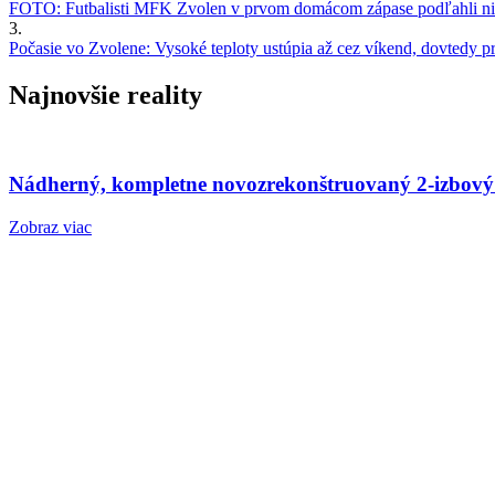
FOTO: Futbalisti MFK Zvolen v prvom domácom zápase podľahli nie
3.
Počasie vo Zvolene: Vysoké teploty ustúpia až cez víkend, dovtedy pre
Najnovšie reality
Nádherný, kompletne novozrekonštruovaný 2-izbový
Zobraz viac