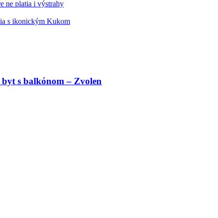
 ne platia i výstrahy
édia s ikonickým Kukom
 byt s balkónom – Zvolen