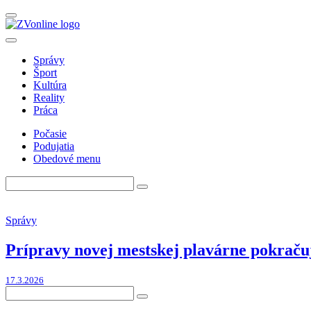
Správy
Šport
Kultúra
Reality
Práca
Počasie
Podujatia
Obedové menu
Správy
Prípravy novej mestskej plavárne pokračuj
17.3.2026