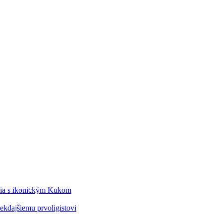
édia s ikonickým Kukom
kdajšiemu prvoligistovi