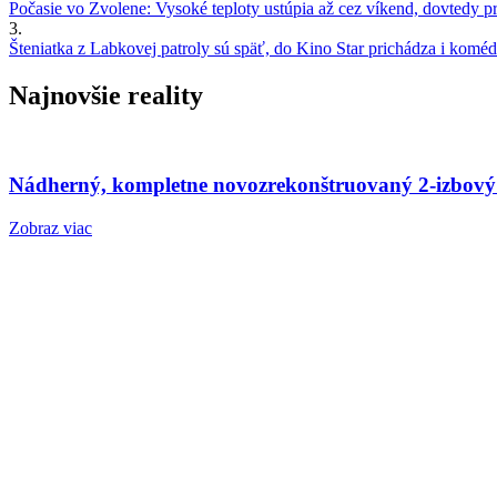
Počasie vo Zvolene: Vysoké teploty ustúpia až cez víkend, dovtedy pre
3.
Šteniatka z Labkovej patroly sú späť, do Kino Star prichádza i kom
Najnovšie reality
Nádherný, kompletne novozrekonštruovaný 2-izbový
Zobraz viac