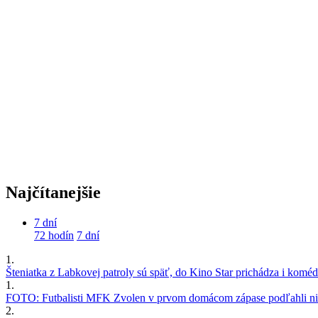
Najčítanejšie
7 dní
72 hodín
7 dní
1.
Šteniatka z Labkovej patroly sú späť, do Kino Star prichádza i kom
1.
FOTO: Futbalisti MFK Zvolen v prvom domácom zápase podľahli nie
2.