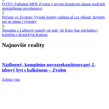
FOTO: Futbalisti MFK Zvolen v prvom domácom zápase podľahli
niekdajšiemu prvoligistovi
2.
Počasie vo Zvolene: Vysoké teploty ustúpia až cez víkend, dovtedy
pre ne platia i výstrahy
3.
Šteniatka z Labkovej patroly sú späť, do Kino Star prichádza i
komédia s ikonickým Kukom
Najnovšie reality
Nádherný, kompletne novozrekonštruovaný 2-
izbový byt s balkónom – Zvolen
Zobraz viac