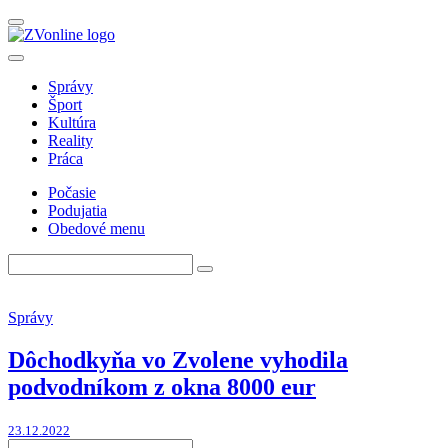
Správy
Šport
Kultúra
Reality
Práca
Počasie
Podujatia
Obedové menu
Správy
Dôchodkyňa vo Zvolene vyhodila
podvodníkom z okna 8000 eur
23.12.2022