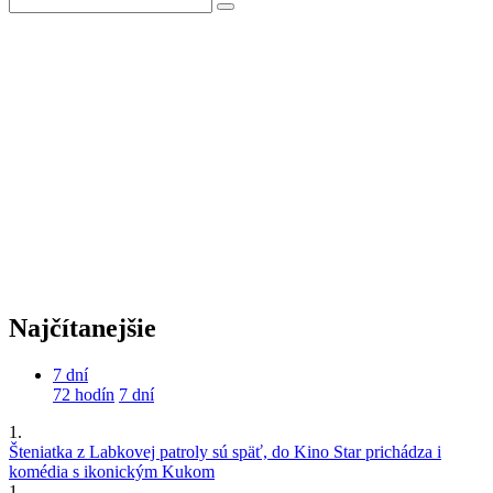
Najčítanejšie
7 dní
72 hodín
7 dní
1.
Šteniatka z Labkovej patroly sú späť, do Kino Star prichádza i
komédia s ikonickým Kukom
1.