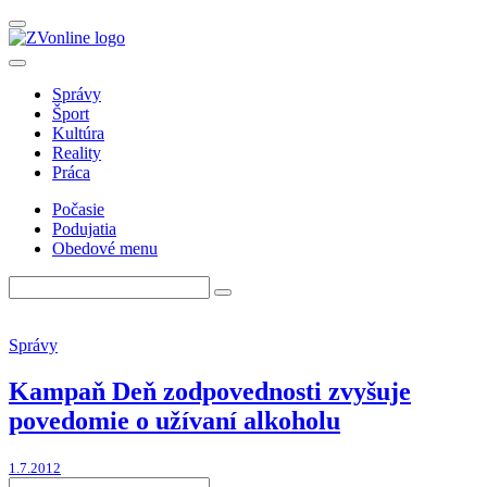
Správy
Šport
Kultúra
Reality
Práca
Počasie
Podujatia
Obedové menu
Správy
Kampaň Deň zodpovednosti zvyšuje
povedomie o užívaní alkoholu
1.7.2012