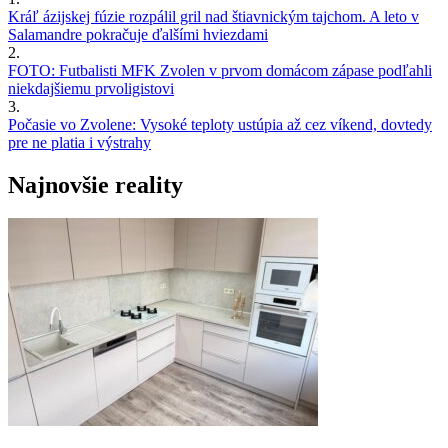
Kráľ ázijskej fúzie rozpálil gril nad štiavnickým tajchom. A leto v
Salamandre pokračuje ďalšími hviezdami
2.
FOTO: Futbalisti MFK Zvolen v prvom domácom zápase podľahli
niekdajšiemu prvoligistovi
3.
Počasie vo Zvolene: Vysoké teploty ustúpia až cez víkend, dovtedy
pre ne platia i výstrahy
Najnovšie reality