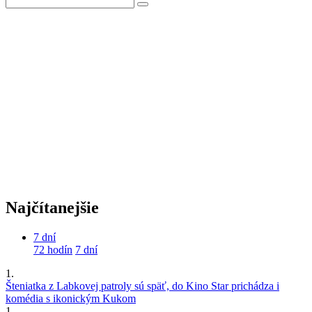
Najčítanejšie
7 dní
72 hodín
7 dní
1.
Šteniatka z Labkovej patroly sú späť, do Kino Star prichádza i
komédia s ikonickým Kukom
1.