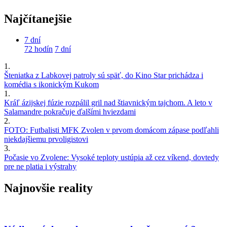
Najčítanejšie
7 dní
72 hodín
7 dní
1.
Šteniatka z Labkovej patroly sú späť, do Kino Star prichádza i
komédia s ikonickým Kukom
1.
Kráľ ázijskej fúzie rozpálil gril nad štiavnickým tajchom. A leto v
Salamandre pokračuje ďalšími hviezdami
2.
FOTO: Futbalisti MFK Zvolen v prvom domácom zápase podľahli
niekdajšiemu prvoligistovi
3.
Počasie vo Zvolene: Vysoké teploty ustúpia až cez víkend, dovtedy
pre ne platia i výstrahy
Najnovšie reality