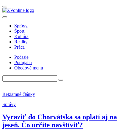
Správy
Šport
Kultúra
Reality
Práca
Počasie
Podujatia
Obedové menu
Reklamné články
Správy
Vyraziť do Chorvátska sa oplatí aj na
jeseň. Čo určite navštíviť?