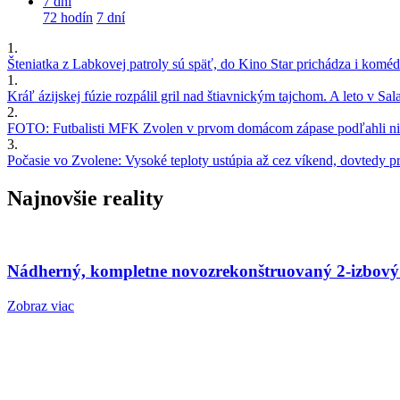
7 dní
72 hodín
7 dní
1.
Šteniatka z Labkovej patroly sú späť, do Kino Star prichádza i kom
1.
Kráľ ázijskej fúzie rozpálil gril nad štiavnickým tajchom. A leto v S
2.
FOTO: Futbalisti MFK Zvolen v prvom domácom zápase podľahli nie
3.
Počasie vo Zvolene: Vysoké teploty ustúpia až cez víkend, dovtedy pre
Najnovšie reality
Nádherný, kompletne novozrekonštruovaný 2-izbový
Zobraz viac