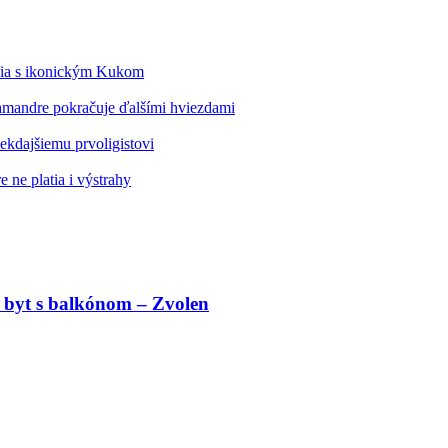
édia s ikonickým Kukom
alamandre pokračuje ďalšími hviezdami
kdajšiemu prvoligistovi
 ne platia i výstrahy
 byt s balkónom – Zvolen