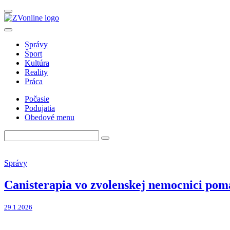
Správy
Šport
Kultúra
Reality
Práca
Počasie
Podujatia
Obedové menu
Správy
Canisterapia vo zvolenskej nemocnici pomá
29.1.2026