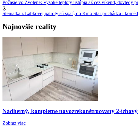
Počasie vo Zvolene: Vysoké teploty ustúpia až cez víkend, dovtedy pre
3.
Šteniatka z Labkovej patroly sú späť, do Kino Star prichádza i kom
Najnovšie reality
Nádherný, kompletne novozrekonštruovaný 2-izbový
Zobraz viac