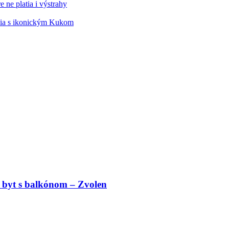
 ne platia i výstrahy
édia s ikonickým Kukom
 byt s balkónom – Zvolen