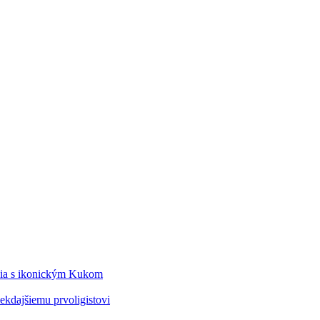
édia s ikonickým Kukom
kdajšiemu prvoligistovi