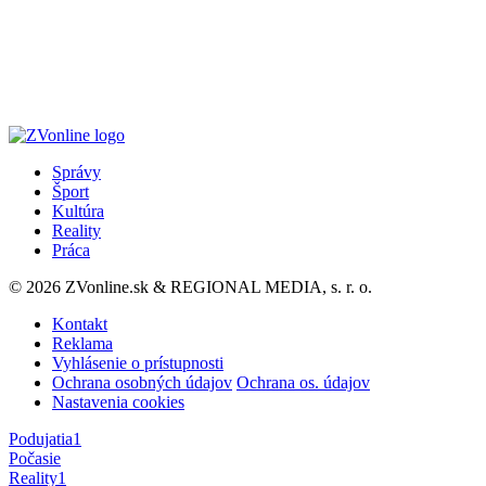
Správy
Šport
Kultúra
Reality
Práca
© 2026 ZVonline.sk & REGIONAL MEDIA, s. r. o.
Kontakt
Reklama
Vyhlásenie o prístupnosti
Ochrana osobných údajov
Ochrana os. údajov
Nastavenia cookies
Podujatia
1
Počasie
Reality
1