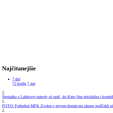
Najčítanejšie
7 dní
72 hodín
7 dní
1.
Šteniatka z Labkovej patroly sú späť, do Kino Star prichádza i kom
1.
FOTO: Futbalisti MFK Zvolen v prvom domácom zápase podľahli nie
2.