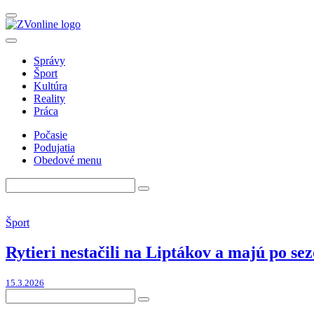
Správy
Šport
Kultúra
Reality
Práca
Počasie
Podujatia
Obedové menu
Šport
Rytieri nestačili na Liptákov a majú po se
15.3.2026