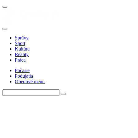
Správy
Šport
Kultúra
Reality
Práca
Počasie
Podujatia
Obedové menu