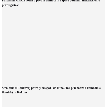
Futbalisti MFK Zvolen v prvom domácom zápase podľahli niekdajšiemu
prvoligistovi
Šteniatka z Labkovej patroly sú späť, do Kino Star prichádza i komédia s
ikonickým Kukom