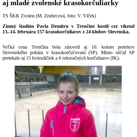
aj mladé zvolenské krasokorčuliarky
TS ŠKK Zvolen (M. Zrubecová, foto: V. Vlček)
Zimný štadión Pavla Demitru v Trenčíne hostil cez víkend
13.-14. februára 157 krasokorčuliarov z 24 klubov Slovenska.
Veľká cena Trenčína bola zároveň aj 10. kolom pretekov
Slovenského pohára v krasokorčuľovaní (SP). Mimo súťaž SP
pretekalo aj 15 hviezdičiek a 6 rekreačných korčuliarov (IK).