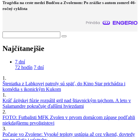
Tragédia na ceste medzi Budčou a Zvolenom: Po zrážke s autom zomrel 46-
ročný cyklista
Najčítanejšie
7 dní
72 hodín
7 dní
1.
Šteniatka z Labkovej patroly sú späť, do Kino Star prichádza i
komédia s ikonickým Kukom
1.
Kráľ ázijskej fúzie rozpálil gril nad štiavnickým tajchom. A leto v
Salamandre pokračuje ďalšími hviezdami
2.
FOTO: Futbalisti MFK Zvolen v prvom domácom zápase podľahli
niekdajšiemu prvoligistovi
3.
Počasie vo Zvolene: Vysoké teploty ustúpia až cez víkend, dovtedy
pre ne platia i výstrahy