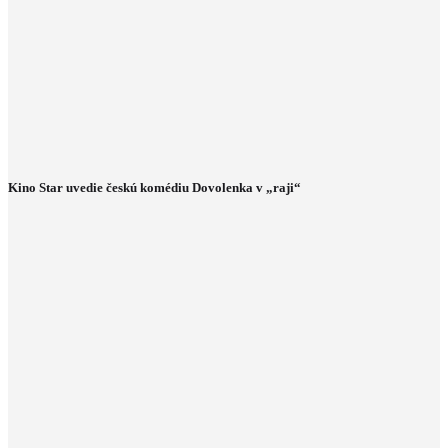
Kino Star uvedie českú komédiu Dovolenka v „raji“