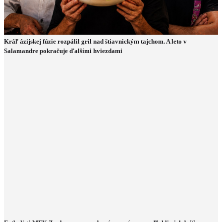
Kráľ ázijskej fúzie rozpálil gril nad štiavnickým tajchom. A leto v
Salamandre pokračuje ďalšími hviezdami