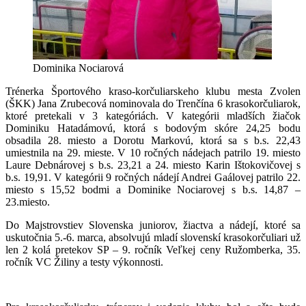
Dominika Nociarová
Trénerka Športového kraso-korčuliarskeho klubu mesta Zvolen
(ŠKK) Jana Zrubecová nominovala do Trenčína 6 krasokorčuliarok,
ktoré pretekali v 3 kategóriách. V kategórii mladších žiačok
Dominiku Hatadámovú, ktorá s bodovým skóre 24,25 bodu
obsadila 28. miesto a Dorotu Markovú, ktorá sa s b.s. 22,43
umiestnila na 29. mieste. V 10 ročných nádejach patrilo 19. miesto
Laure Debnárovej s b.s. 23,21 a 24. miesto Karin Ištokovičovej s
b.s. 19,91. V kategórii 9 ročných nádejí Andrei Gaálovej patrilo 22.
miesto s 15,52 bodmi a Dominike Nociarovej s b.s. 14,87 –
23.miesto.
Do Majstrovstiev Slovenska juniorov, žiactva a nádejí, ktoré sa
uskutočnia 5.-6. marca, absolvujú mladí slovenskí krasokorčuliari už
len 2 kolá pretekov SP – 9. ročník Veľkej ceny Ružomberka, 35.
ročník VC Žiliny a testy výkonnosti.