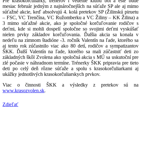
Pre krasokorčuliarky, trénerov i vedenie klubu bol a ešte bude
mesiac február jedným z najnáročnejších na súťaže SP ale aj mimo
súťažné akcie, keď absolvujú 4. kolá pretekov SP (Žilinskú piruetu
– FSC, VC Trenčína, VC Ružomberku a VC Žiliny – KK Žilina) a
3 mimo súťažné akcie, ako je spoločné korčuľovanie rodičov s
deťmi, kde si mohli dospelí spoločne so svojimi deťmi vyskúšať
nielen prvky základov korčuľovania. Ďalšia akcia sa konala v
nedeľu na zimnom štadióne -3. ročník Valentín na ľade, ktorého sa
aj tento rok zúčastnilo viac ako 80 detí, rodičov a sympatizantov
ŠKK. Ďalší Valentín na ľade, ktorého sa mali zúčastniť deti zo
základných škôl Zvolena ako spoločná akcia s MÚ sa uskutoční pre
zlé počasie v náhradnom termíne. Trénerky ŠKK pripravia pre tieto
deti po celý deň rôzne súťaže a spolu s krasokorčuliarkami aj
ukážky jednotlivých krasokorčuliarskych prvkov.
Viac o činnosti ŠKK a výsledky z pretekov sú na
www.krasozvolen.sk
.
Zdieľať