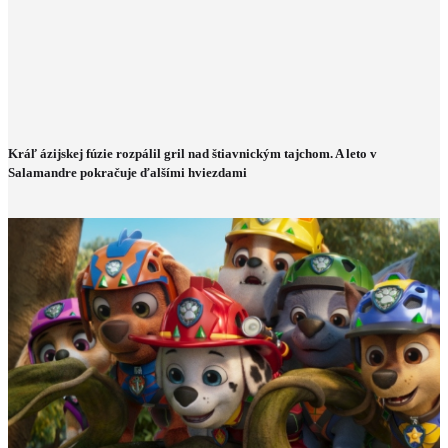
Kráľ ázijskej fúzie rozpálil gril nad štiavnickým tajchom. A leto v
Salamandre pokračuje ďalšími hviezdami