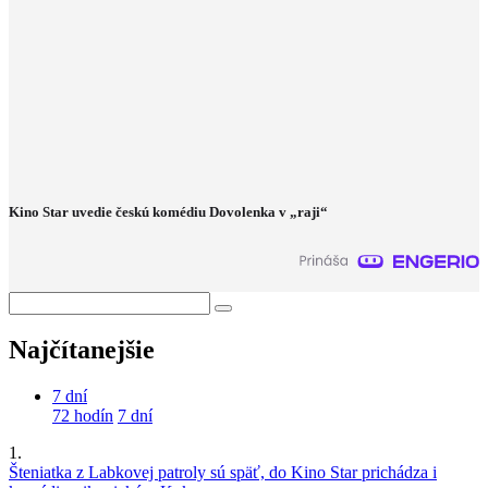
Kino Star uvedie českú komédiu Dovolenka v „raji“
Najčítanejšie
7 dní
72 hodín
7 dní
1.
Šteniatka z Labkovej patroly sú späť, do Kino Star prichádza i