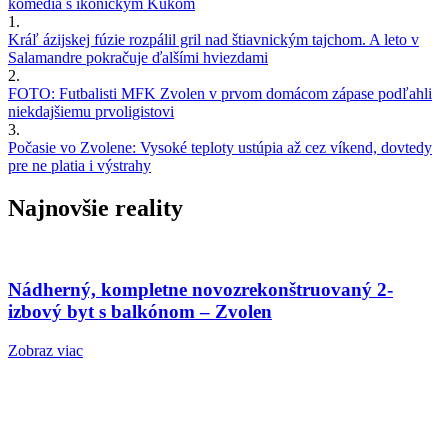
komédia s ikonickým Kukom
1.
Kráľ ázijskej fúzie rozpálil gril nad štiavnickým tajchom. A leto v
Salamandre pokračuje ďalšími hviezdami
2.
FOTO: Futbalisti MFK Zvolen v prvom domácom zápase podľahli
niekdajšiemu prvoligistovi
3.
Počasie vo Zvolene: Vysoké teploty ustúpia až cez víkend, dovtedy
pre ne platia i výstrahy
Najnovšie reality
Nádherný, kompletne novozrekonštruovaný 2-
izbový byt s balkónom – Zvolen
Zobraz viac