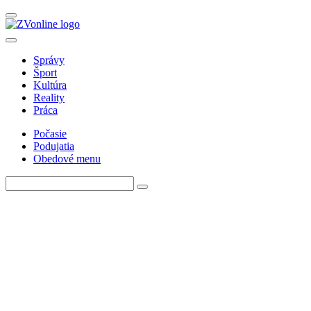
Správy
Šport
Kultúra
Reality
Práca
Počasie
Podujatia
Obedové menu