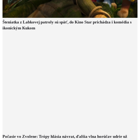
Šteniatka z Labkovej patroly sú späť, do Kino Star prichádza i komédia s
ikonickým Kukom
Počasie vo Zvolene: Trópy hlásia návrat, ďalšia vlna horúčav udrie už