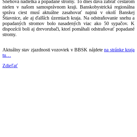
Snehová nádielka a popadané stromy. To dnes dáva zabrať cestárom
nielen v našom samosprávnom kraji. Banskobystrická regionálna
správa ciest musí aktuálne
zasahovať najmä v okolí Banskej
Štiavnice, ale aj ďalších územiach kraja. Na odstraňovanie snehu a
popadaných stromov bolo nasadených viac ako 50 sypačov. K
dispozícii boli aj drevorubači, ktorí pomáhali odstraňovať popadané
stromy.
Aktuálny stav zjazdnosti vozoviek v BBSK nájdete
na stránke kraja
tu…
Zdieľať