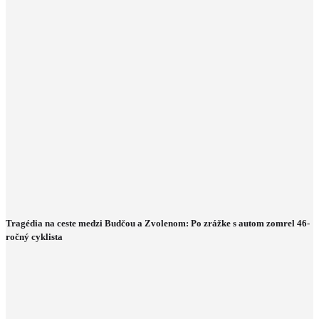
Tragédia na ceste medzi Budčou a Zvolenom: Po zrážke s autom zomrel 46-
ročný cyklista